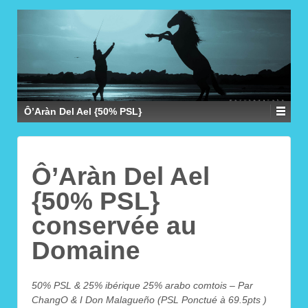
Ô’Aràn Del Ael {50% PSL}
Ô’Aràn Del Ael
{50% PSL}
conservée au
Domaine
50% PSL & 25% ibérique 25% arabo comtois – Par
ChangO & I Don Malagueño (PSL Ponctué à 69.5pts )