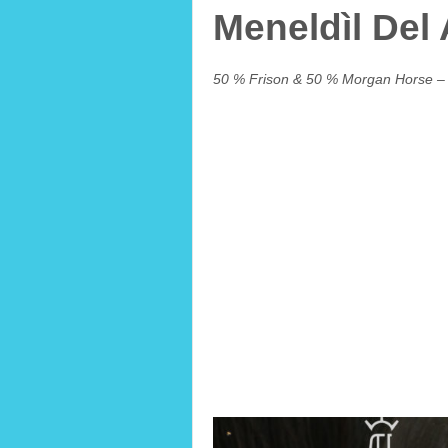
Meneldìl Del 
50 % Frison & 50 % Morgan Horse – 
né