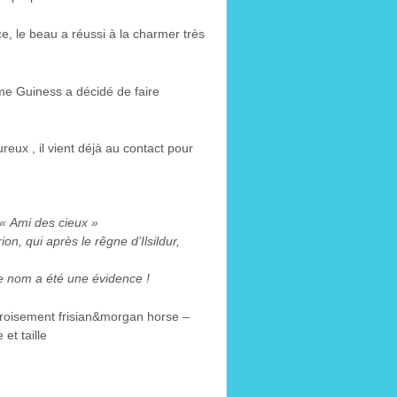
e, le beau a réussi à la charmer très
ame Guiness a décidé de faire
reux , il vient déjà au contact pour
e « Ami des cieux »
ion, qui après le rêgne d’Ilsildur,
e nom a été une évidence !
 croisement frisian&morgan horse –
 et taille