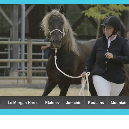
l
Le Morgan Horse
Etalons
Juments
Poulains
Mountain 