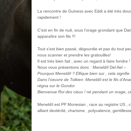
La rencontre de Guiness avec Eddi a été très douc
rapidement !
C’est en fin de nuit, sous l’orage grondant que D
apparaître son fils !!!
Tout s’est bien passé, dégourdie et pas du tout peu
nous scanner et prendre les gratouilles!
Il est très bien fait , avec un regard à faire fondre !
Nous vous présentons donc : Meneldíl Del Ael –
Pourquoi Meneldìl ? Elfique bien sur , cela signifi
Dans l’oeuvre de Tolkien: Meneldìl est le fils d’Anar
régna sur le Gondor.
Bienvenue Roi des cieux ! né pendant un orage, c
Meneldìl est PP Moriesian , race au registre US ,
alliant dextérité, charisme , polyvalence, gentillesse