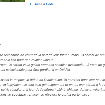
Guiness
&
Eddi
?
de réel coups de cœur de la part de leur futur humain. Ils seront de r
créer le lien pour une relation unique.
œur , ils seront vous guider vers des chemins fusionnels… à vous de ga
eront sélectionnés pour être gardien d’un Del Ael .
sent le respect, le début de l’habituation, ils partiront dans leur nouve
lon la législation. Ils sont sain génétiquement et ont eu leur sérum à l
 suivis régulier et à jour de l’ostéopathe/kiné, shiatsu, dentiste, vétérin
tions ,le spectacle , chacun se révélera le parfait partenaire ,