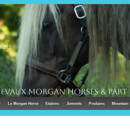
l
Le Morgan Horse
Etalons
Juments
Poulains
Mountain 