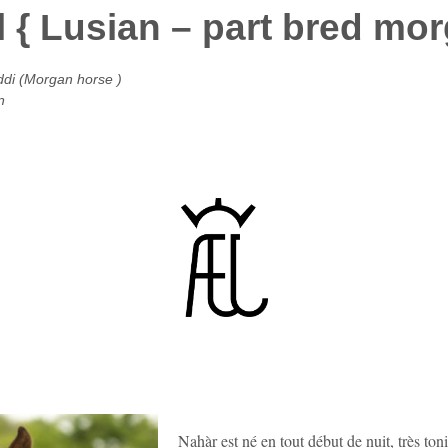
l { Lusian – part bred mo
ddi (Morgan horse )
n
Nahàr est né en tout début de nuit, très ton