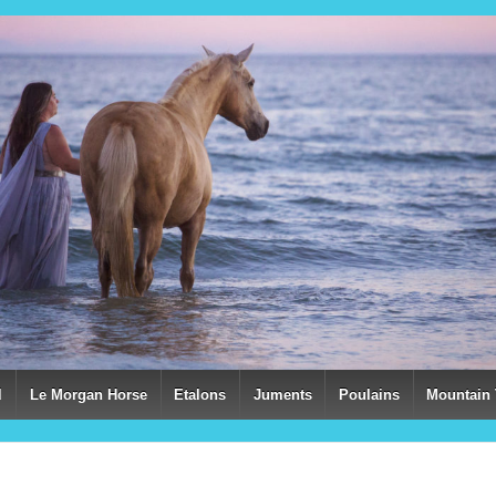
l
Le Morgan Horse
Etalons
Juments
Poulains
Mountain 