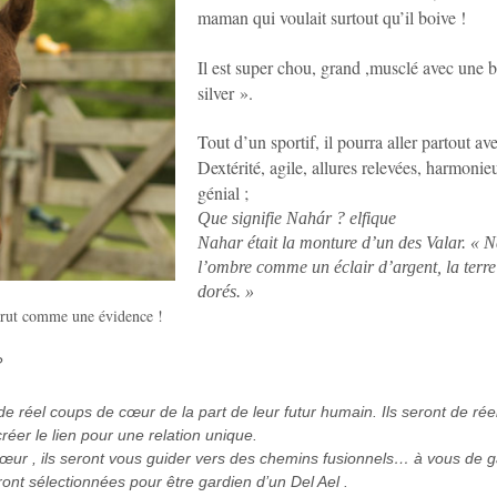
maman qui voulait surtout qu’il boive !
Il est super chou, grand ,musclé avec une be
silver ».
Tout d’un sportif, il pourra aller partout av
Dextérité, agile, allures relevées, harmonie
génial ;
Que signifie Nahár ? elfique
Nahar était la monture d’un des Valar. « Na
l’ombre comme un éclair d’argent, la terre
dorés. »
parut comme une évidence !
?
de réel coups de cœur de la part de leur futur humain. Ils seront de r
créer le lien pour une relation unique.
œur , ils seront vous guider vers des chemins fusionnels… à vous de ga
seront sélectionnées pour être gardien d’un Del Ael .