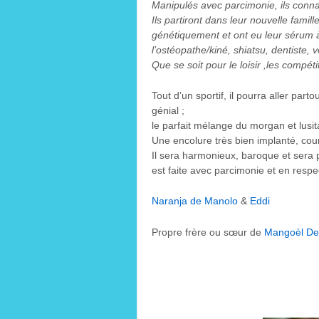
Manipulés avec parcimonie, ils connai
Ils partiront dans leur nouvelle famill
génétiquement et ont eu leur sérum à 
l’ostéopathe/kiné, shiatsu, dentiste, 
Que se soit pour le loisir ,les compéti
Tout d’un sportif, il pourra aller par
génial ;
le parfait mélange du morgan et lusit
Une encolure très bien implanté, court
Il sera harmonieux, baroque et sera 
est faite avec parcimonie et en res
Naranja de Manolo
&
Eddi
Propre frère ou sœur de
Mangoèl Del