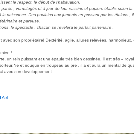
ssent le respect, le début de l’habituation.
e parés , vermifugés et à jour de leur vaccins et papiers établis selon la l
la naissance. Des poulains aux juments en passant par les étalons , ils 
vétérinaire et pareuse.
tions ,le spectacle , chacun se révélera le parfait partenaire ,
tout avec son propriétaire! Dextérité, agile, allures relevées, harmonieux
anien !
e, un rein puissant et une épaule très bien dessinée. Il est très « royal
porteur.Né et éduqué en troupeau au pré , il a et aura un mental de qua
pect avec son développement.
 Ael