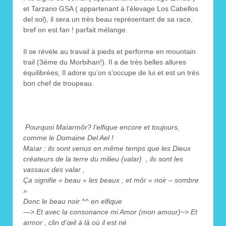
et Tarzano GSA ( appartenant à l’élevage Los Cabellos
del sol), il sera un très beau représentant de sa race,
bref on est fan ! parfait mélange.
Il se révèle au travail à pieds et performe en mountain
trail (3éme du Morbihan!). Il a de très belles allures
équilibrées; Il adore qu’on s’occupe de lui et est un très
bon chef de troupeau.
Pourquoi Maìarmôr? l’elfique encore et toujours,
comme le Domaine Del Ael !
Maìar : ils sont venus en même temps que les Dieux
créateurs de la terre du milieu (valar) , ils sont les
vassaux des valar ,
Ça signifie « beau » les beaux , et môr « noir – sombre
»
Donc le beau noir ^^ en elfique
—> Et avec la consonance mi Amor (mon amour)~> Et
armor , clin d’œil à là où il est né