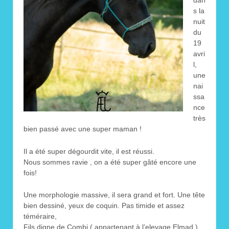
dan
s la
nuit
du
19
avri
l,
une
nai
ssa
nce
très
bien passé avec une super maman !
Il a été super dégourdit vite, il est réussi.
Nous sommes ravie , on a été super gâté encore une
fois!
Une morphologie massive, il sera grand et fort. Une tête
bien dessiné, yeux de coquin. Pas timide et assez
téméraire,
Fils digne de Combi ( appartenant à l’elevage Elmad )