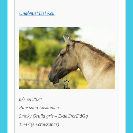
Undòmiel Del Ael:
née en 2024
Pure sang Lusitanien
Smoky Grulla gris – E-aaCrcrDdGg
1m47 (en croissance)