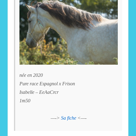
née en 2020
Pure race Espagnol x Frison
Isabelle – EeAaCrcr
1m50
—->
Sa fiche
<—-