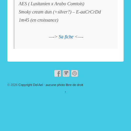
AES ( Lusitanien x Arabo Comtois)
Smoky cream dun (+silver?) – E-aaCrCrDd
1m45 (en croissance)
—->
Sa fiche
<—-
© 2026
Copyright Del Ael - aucune photo libre de droit
↑