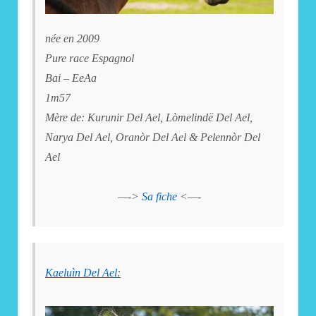
née en 2009
Pure race Espagnol
Bai – EeAa
1m57
Mère de: Kurunir Del Ael, Lòmelindë Del Ael,
Narya Del Ael, Oranòr Del Ael & Pelennòr Del
Ael
—->
Sa fiche
<—-
Kaeluìn Del Ael
: