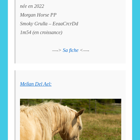
née en 2022
Morgan Horse PP
Smoky Grulla – EeaaCrcrDd
1m54 (en croissance)
—->
Sa fiche
<—-
Melìan Del Ael: