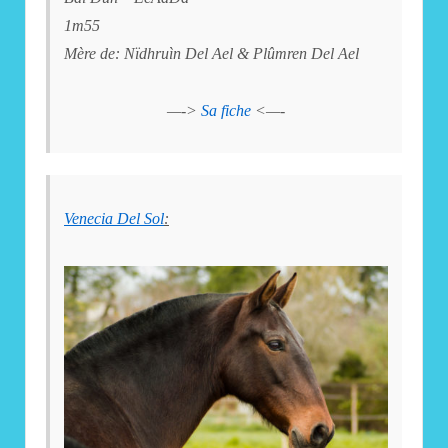
1m55
Mère de: Nïdhruìn Del Ael & Plûmren Del Ael
—->
Sa fiche
<—-
Venecia Del Sol
: