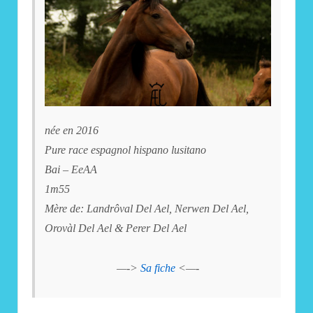
née en 2016
Pure race espagnol hispano lusitano
Bai – EeAA
1m55
Mère de: Landrôval Del Ael, Nerwen Del Ael,
Orovàl Del Ael & Perer Del Ael
—->
Sa fiche
<—-