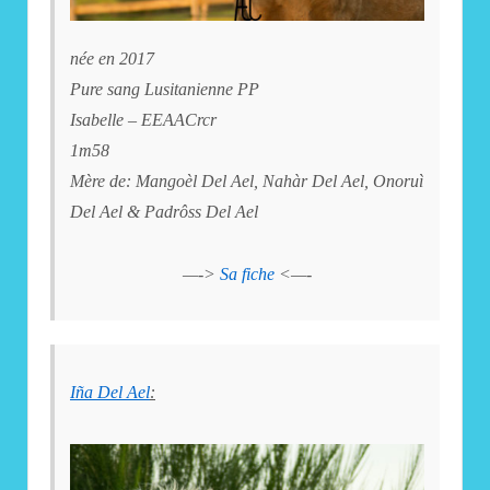
née en 2017
Pure sang Lusitanienne PP
Isabelle – EEAACrcr
1m58
Mère de: Mangoèl Del Ael, Nahàr Del Ael, Onoruì
Del Ael & Padrôss Del Ael
—->
Sa fiche
<—-
Iña Del Ael
: