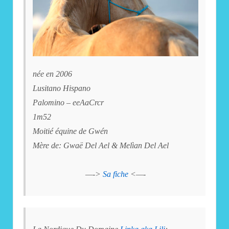
née en 2006
Lusitano Hispano
Palomino – eeAaCrcr
1m52
Moitié équine de Gwén
Mère de: Gwaë Del Ael & Melìan Del Ael
—->
Sa fiche
<—-