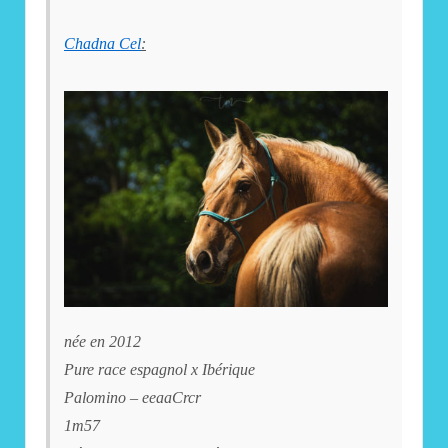
Chadna Cel
:
née en 2012
Pure race espagnol x Ibérique
Palomino – eeaaCrcr
1m57