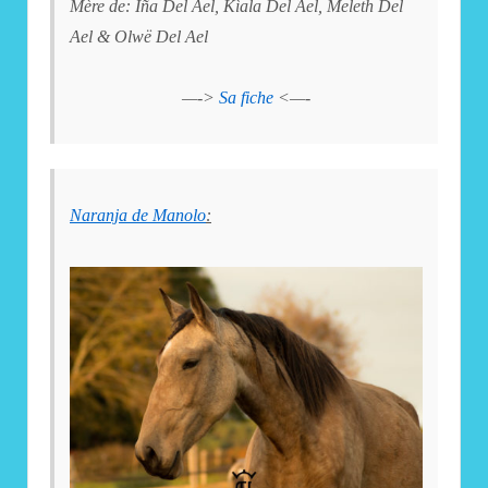
Mère de: Iña Del Ael, Kìala Del Ael, Meleth Del
Ael & Olwë Del Ael
—->
Sa fiche
<—-
Naranja de Manolo
: