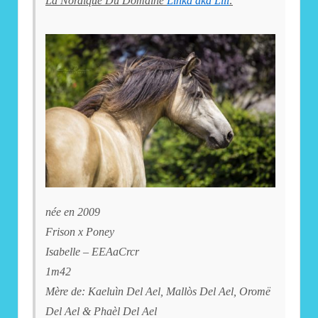
La Nordique Du Domaine
Linka aka Lili
:
née en 2009
Frison x Poney
Isabelle – EEAaCrcr
1m42
Mère de: Kaeluìn Del Ael, Mallòs Del Ael, Oromë
Del Ael & Phaèl Del Ael