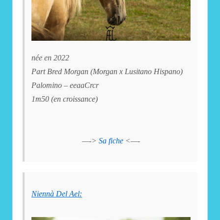
née en 2022
Part Bred Morgan (Morgan x Lusitano Hispano)
Palomino – eeaaCrcr
1m50 (en croissance)
—->
Sa fiche
<—-
Niennà Del Ael: