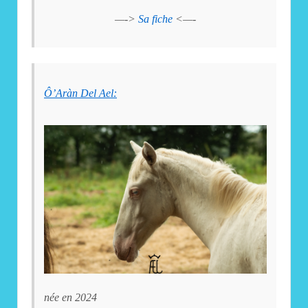
—->
Sa fiche
<—-
Ô’Aràn Del Ael:
née en 2024