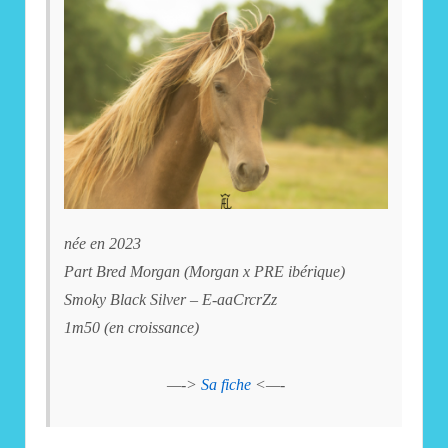
née en 2023
Part Bred Morgan (Morgan x PRE ibérique)
Smoky Black Silver – E-aaCrcrZz
1m50 (en croissance)
—->
Sa fiche
<—-