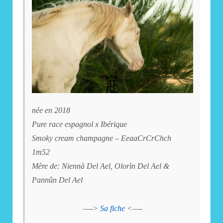
née en 2018
Pure race espagnol x Ibérique
Smoky cream champagne – EeaaCrCrChch
1m52
Mère de: Niennà Del Ael, Olorìn Del Ael &
Pannûn Del Ael
—->
Sa fiche
<—-