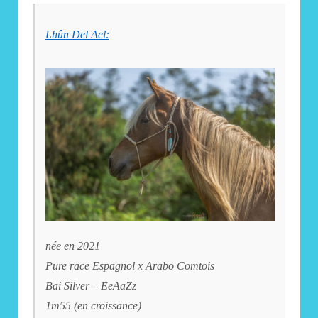
Lhûn Del Ael:
née en 2021
Pure race Espagnol x Arabo Comtois
Bai Silver – EeAaZz
1m55 (en croissance)