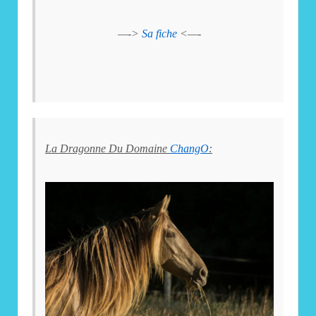
—->
Sa fiche
<—-
La Dragonne Du Domaine
ChangO
: