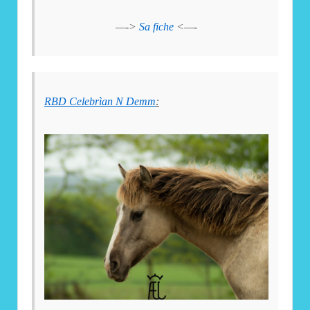
—->
Sa fiche
<—-
RBD Celebrìan N Demm
: