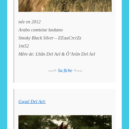
née en 2012
Arabo comtoise lusitano
Smoky Black Silver – EEaaCrcrZz
1m52
Mère de: Lhûn Del Ael & Ô’Aràn Del Ael
—->
Sa fiche
<—-
Gwaë Del Ael
: