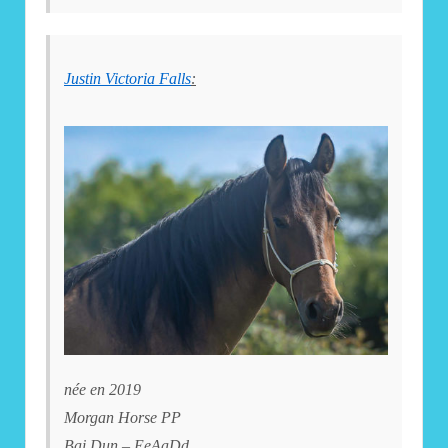
Justin Victoria Falls
:
née en 2019
Morgan Horse PP
Bai Dun – EeAaDd